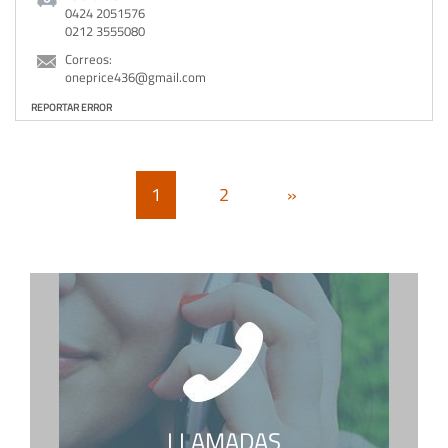
0424 2051576
0212 3555080
Correos:
oneprice436@gmail.com
REPORTAR ERROR
1
2
»
LLAMADAS