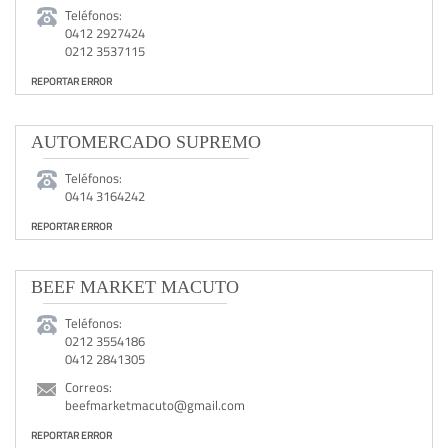
Teléfonos:
0412 2927424
0212 3537115
REPORTAR ERROR
AUTOMERCADO SUPREMO
Teléfonos:
0414 3164242
REPORTAR ERROR
BEEF MARKET MACUTO
Teléfonos:
0212 3554186
0412 2841305
Correos:
beefmarketmacuto@gmail.com
REPORTAR ERROR