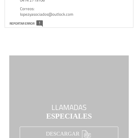
0414 2719706
Correos:
lopezyasociados@outlock.com
REPORTAR ERROR
LLAMADAS
ESPECIALES
DESCARGAR