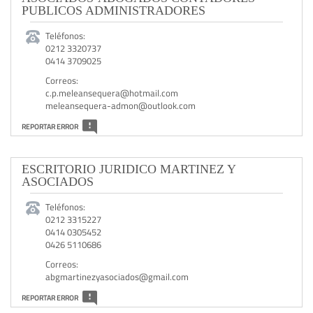
PUBLICOS ADMINISTRADORES
Teléfonos:
0212 3320737
0414 3709025
Correos:
c.p.meleansequera@hotmail.com
meleansequera-admon@outlook.com
REPORTAR ERROR
ESCRITORIO JURIDICO MARTINEZ Y
ASOCIADOS
Teléfonos:
0212 3315227
0414 0305452
0426 5110686
Correos:
abgmartinezyasociados@gmail.com
REPORTAR ERROR