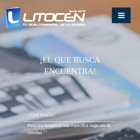
¡EL QUE BUSCA
ENCUENTRA!
Para una busqueda mas especifica haga uso de
comillas ” “