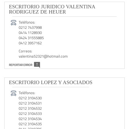
ESCRITORIO JURIDICO VALENTINA
RODRIGUEZ DE HEUER
Teléfonos:
0212 7437998
0414 1128930
0424 31555885
0412 3957162
Correos:
valentina52321@hotmail.com
REPORTAR ERROR
ESCRITORIO LOPEZ Y ASOCIADOS
Teléfonos:
0212 3104530
0212 3104531
0212 3104532
0212 3104533
0212 3104534
0212 3104535