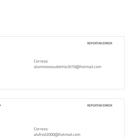
REPORTAR ERROR
Correos:
aluminiossoublette2010@hotmail.com
.
REPORTAR ERROR
Correos:
alufred2000@hotmail.com