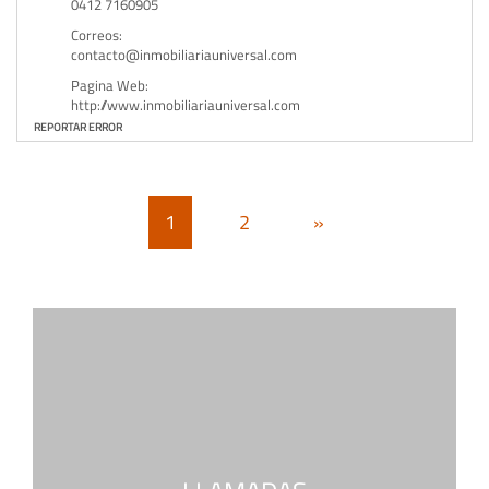
0412 7160905
Correos:
contacto@inmobiliariauniversal.com
Pagina Web:
http://www.inmobiliariauniversal.com
REPORTAR ERROR
1
2
»