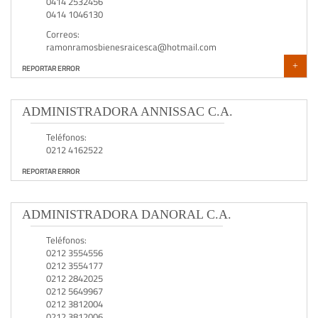
0414 2532456
0414 1046130
Correos:
ramonramosbienesraicesca@hotmail.com
+
REPORTAR ERROR
ADMINISTRADORA ANNISSAC C.A.
Teléfonos:
0212 4162522
REPORTAR ERROR
ADMINISTRADORA DANORAL C.A.
Teléfonos:
0212 3554556
0212 3554177
0212 2842025
0212 5649967
0212 3812004
0212 3812006