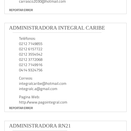
carrasco2030@hotmail.com
REPORTAR ERROR
ADMINISTRADORA INTEGRAL CARIBE
Teléfonos:
0212 7149855
0212 6157722
0212 3554542
0212 3772068
0212 7149916
0414 9324756
Correos:
integralcaribe@hotmail.com
integralc.a@gmail.com
Pagina Web:
http://www.pagointegral.com
REPORTAR ERROR
ADMINISTRADORA RN21