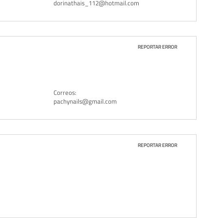
dorinathais_112@hotmail.com
REPORTAR ERROR
Correos:
pachynails@gmail.com
REPORTAR ERROR