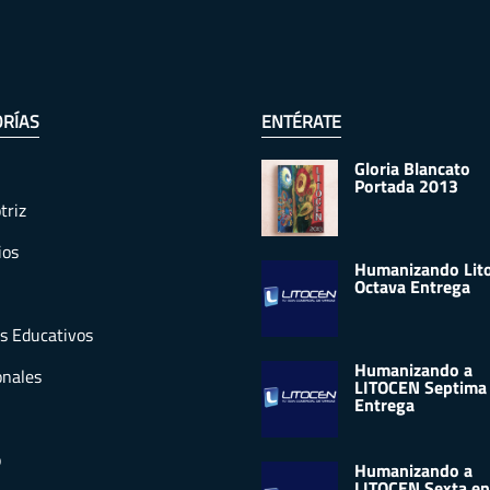
RÍAS
ENTÉRATE
Gloria Blancato
Portada 2013
triz
ios
Humanizando Lit
Octava Entrega
s Educativos
Humanizando a
onales
LITOCEN Septima
Entrega
o
Humanizando a
LITOCEN Sexta en