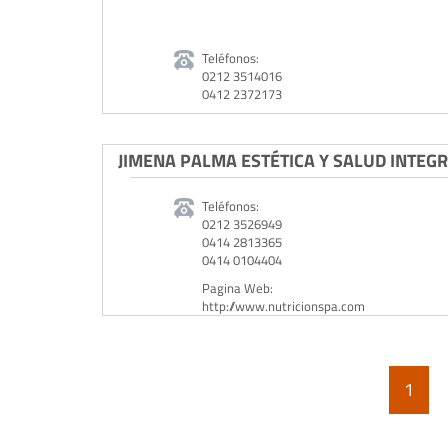
Teléfonos:
0212 3514016
0412 2372173
JIMENA PALMA ESTÉTICA Y SALUD INTEG
Teléfonos:
0212 3526949
0414 2813365
0414 0104404
Pagina Web:
http://www.nutricionspa.com
1