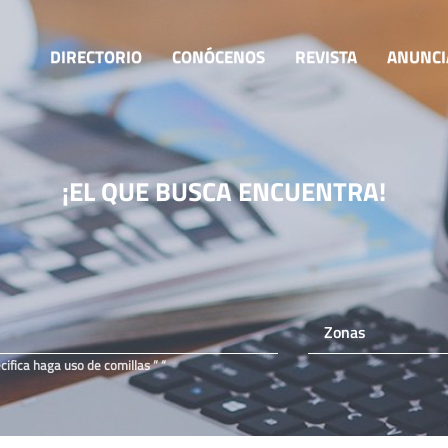
DIRECTORIO
CONÓCENOS
REVISTA
ANUNCI
¡EL QUE BUSCA
ENCUENTRA!
fica haga uso de comillas ” “