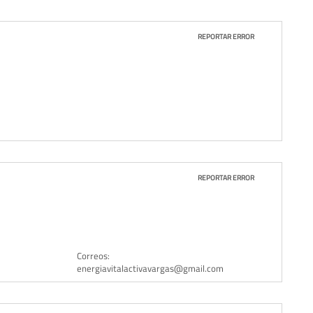
REPORTAR ERROR
REPORTAR ERROR
Correos:
energiavitalactivavargas@gmail.com