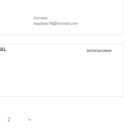
Correos:
haydee476@hotmail.com
RAL
REPORTAR ERROR
2
»