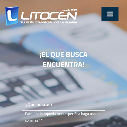
¡EL QUE BUSCA
ENCUENTRA!
Para una busqueda mas especifica haga uso de
comillas ” “