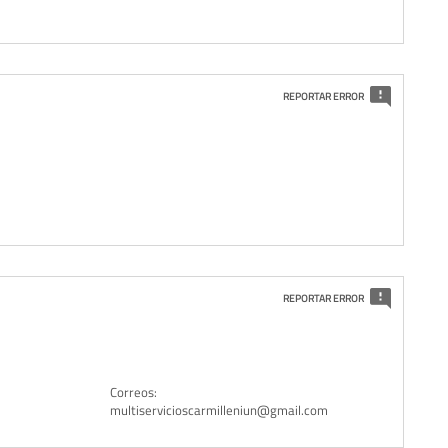
REPORTAR ERROR
REPORTAR ERROR
Correos:
multiservicioscarmilleniun@gmail.com