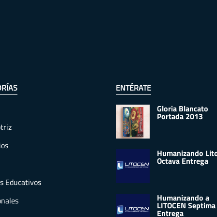
RÍAS
ENTÉRATE
Gloria Blancato
Portada 2013
triz
ios
Humanizando Lit
Octava Entrega
s Educativos
Humanizando a
onales
LITOCEN Septima
Entrega