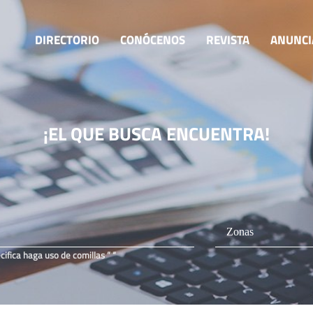
DIRECTORIO
CONÓCENOS
REVISTA
ANUNCI
¡EL QUE BUSCA
ENCUENTRA!
fica haga uso de comillas ” “