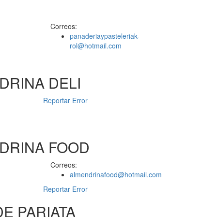
Correos:
panaderiaypasteleriak-
rol@hotmail.com
DRINA DELI
Reportar Error
NDRINA FOOD
Correos:
almendrinafood@hotmail.com
Reportar Error
E PARIATA