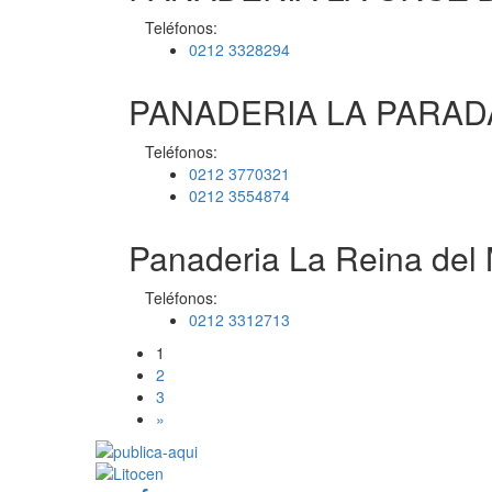
Teléfonos:
0212 3328294
PANADERIA LA PARADA
Teléfonos:
0212 3770321
0212 3554874
Panaderia La Reina del
Teléfonos:
0212 3312713
1
2
3
»