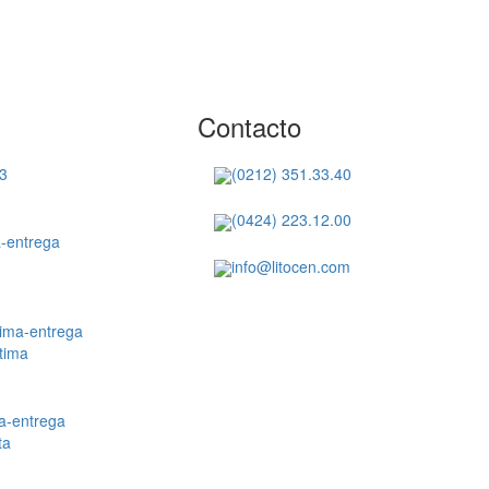
Contacto
(0212) 351.33.40
(0424) 223.12.00
info@litocen.com
tima
ta