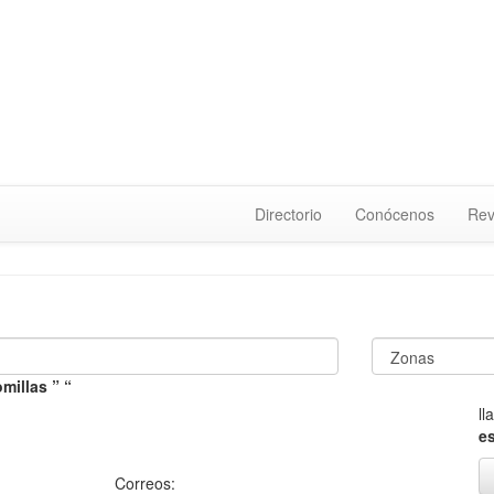
Directorio
Conócenos
Rev
millas ” “
l
e
Correos: