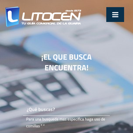
¡EL QUE BUSCA
ENCUENTRA!
Para una busqueda mas especifica haga uso de
comillas ” “