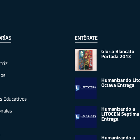
RÍAS
ENTÉRATE
Gloria Blancato
Portada 2013
triz
ios
Humanizando Lit
Octava Entrega
s Educativos
Humanizando a
onales
LITOCEN Septima
Entrega
o
Humanizando a