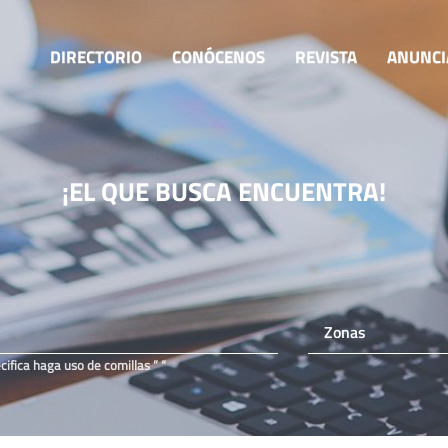
DIRECTORIO
CONÓCENOS
REVISTA
ANUNCI
¡EL QUE BUSCA
ENCUENTRA!
fica haga uso de comillas ” “