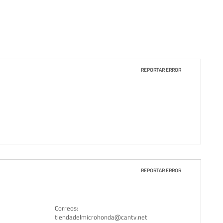
REPORTAR ERROR
REPORTAR ERROR
Correos:
tiendadelmicrohonda@cantv.net