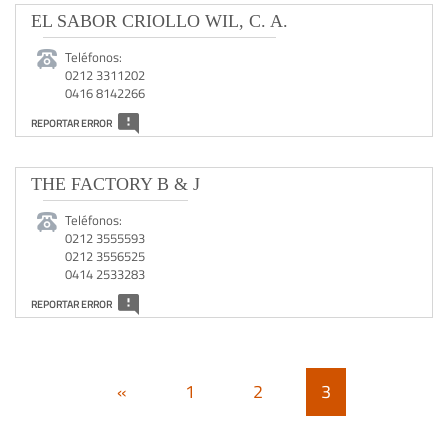
EL SABOR CRIOLLO WIL, C. A.
Teléfonos:
0212 3311202
0416 8142266
REPORTAR ERROR
THE FACTORY B & J
Teléfonos:
0212 3555593
0212 3556525
0414 2533283
REPORTAR ERROR
«
1
2
3