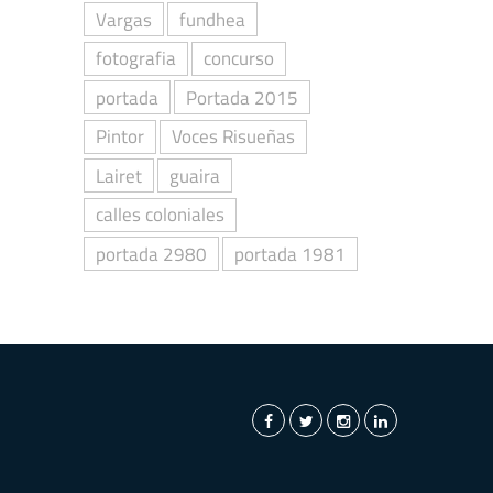
Vargas
fundhea
fotografia
concurso
portada
Portada 2015
Pintor
Voces Risueñas
Lairet
guaira
calles coloniales
portada 2980
portada 1981