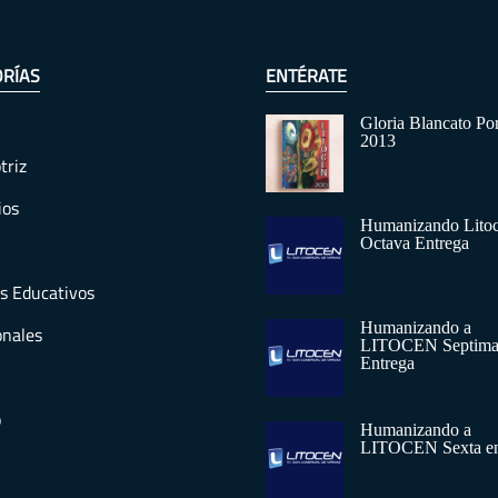
RÍAS
ENTÉRATE
Gloria Blancato Po
2013
triz
ios
Humanizando Lito
Octava Entrega
s Educativos
Humanizando a
onales
LITOCEN Septim
Entrega
o
Humanizando a
LITOCEN Sexta en