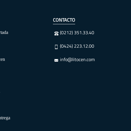
CONTACTO
(0212) 351.33.40
rtada
(0424) 223.12.00
info@litocen.com
cen
a
trega