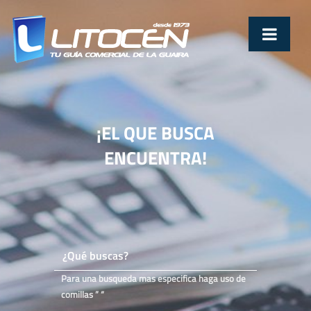
¡EL QUE BUSCA
ENCUENTRA!
Para una busqueda mas especifica haga uso de
comillas ” “