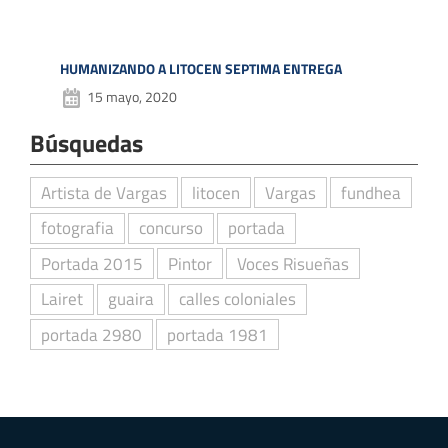
HUMANIZANDO A LITOCEN SEPTIMA ENTREGA
15 mayo, 2020
Búsquedas
Artista de Vargas
litocen
Vargas
fundhea
fotografia
concurso
portada
Portada 2015
Pintor
Voces Risueñas
Lairet
guaira
calles coloniales
portada 2980
portada 1981