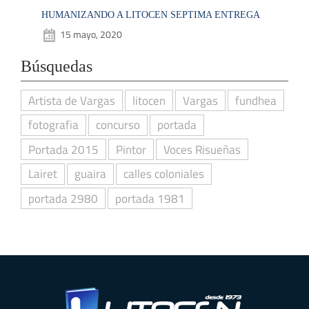
HUMANIZANDO A LITOCEN SEPTIMA ENTREGA
15 mayo, 2020
Búsquedas
Artista de Vargas
litocen
Vargas
fundhea
fotografia
concurso
portada
Portada 2015
Pintor
Voces Risueñas
Lairet
guaira
calles coloniales
portada 2980
portada 1981