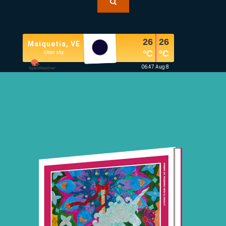
26
26
Maiquetia, VE
°C
°C
clear sky
06:47 Aug 8