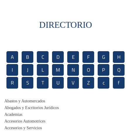
DIRECTORIO
A
B
C
D
E
F
G
H
I
J
L
M
N
O
P
Q
R
S
T
U
V
Z
c
f
Abastos y Automercados
Abogados y Escritorios Jurídicos
Academias
Accesorios Automotrices
Accesorios y Servicios