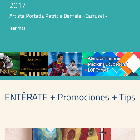
2017
Artista Portada Patricia Benfele «Carrusel»
leer más
ENTÉRATE
+
Promociones
+
Tips
Gloria Blancato Portada 2013